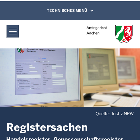
Direkt zum Inhalt
Amtsgericht Aachen: Registersachen
TECHNISCHES MENÜ
Leichte Sprache, Gebärdensprachenvideo
und Kontaktformular
Quelle: Justiz NRW
Registersachen
Handelsregister, Genossenschaftsregister,