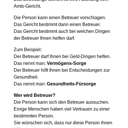
Amts-Gericht.
Die Person kann einen Betreuer vorschlagen.
Das Gericht bestimmt dann einen Betreuer.
Das Gericht bestimmt auch bei welchen Dingen
der Betreuer Ihnen helfen darf.
Zum Beispiel:
Der Betreuer darf Ihnen bei Geld-Dingen helfen.
Das nennt man:
Vermögens-Sorge
Der Betreuer hilft Ihnen bei Entscheidungen zur
Gesundheit.
Das nennt man:
Gesundheits-Fürsorge
Wer wird Betreuer?
Die Person kann sich den Betreuer aussuchen.
Einige Menschen haben viel Vertrauen zu einer
bestimmten Person.
Sie wünschen sich, dass nur diese Person ihnen