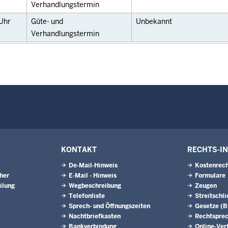
Verhandlungstermin
Uhr
Güte- und
Unbekannt
Verhandlungstermin
KONTAKT
RECHTS-I
De-Mail-Hinweis
Kostenrech
eher
E-Mail - Hinweis
Formulare
ilung
Wegbeschreibung
Zeugen
Telefonliste
Streitschl
Sprech- und Öffnungszeiten
Gesetze (
Nachtbriefkasten
Rechtspre
Bankverbindung
Online-Ver