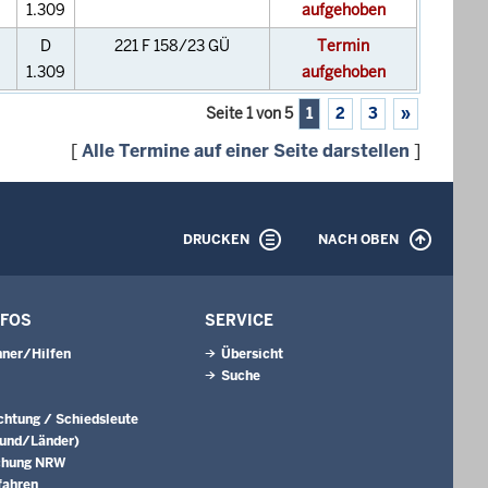
1.309
aufgehoben
D
221 F 158/23 GÜ
Termin
1.309
aufgehoben
Seite 1 von 5
1
2
3
»
[
Alle Termine auf einer Seite darstellen
]
DRUCKEN
NACH OBEN
NFOS
SERVICE
ner/Hilfen
Übersicht
Suche
ichtung / Schiedsleute
Bund/Länder)
chung NRW
fahren