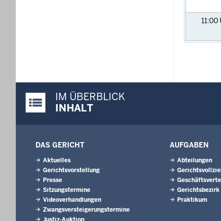
11:00
IM ÜBERBLICK
Justiz-Portal im Überblick:
INHALT
DAS GERICHT
AUFGABEN
Aktuelles
Abteilungen
Gerichtsvorstellung
Gerichtsvollzi
Presse
Geschäftsverte
Sitzungstermine
Gerichtsbezirk
Videoverhandlungen
Praktikum
Zwangsversteigerungs­termine
Justiz-Auktion