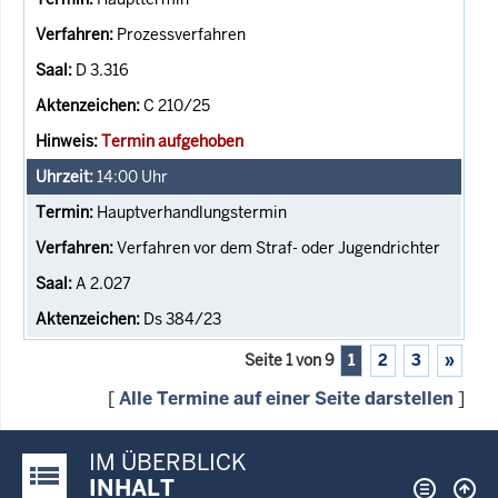
Prozessverfahren
D 3.316
C 210/25
Termin aufgehoben
14:00
Uhr
Hauptverhandlungstermin
Verfahren vor dem Straf- oder Jugendrichter
A 2.027
Ds 384/23
Seite 1 von 9
1
2
3
»
[
Alle Termine auf einer Seite darstellen
]
IM ÜBERBLICK
Justiz-Portal im Überblick:
INHALT