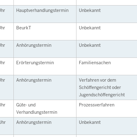
Uhr
Hauptverhandlungstermin
Unbekannt
Uhr
BeurkT
Unbekannt
Uhr
Anhörungstermin
Unbekannt
Uhr
Erörterungstermin
Familiensachen
Uhr
Anhörungstermin
Verfahren vor dem
Schöffengericht oder
Jugendschöffengericht
Uhr
Güte- und
Prozessverfahren
Verhandlungstermin
Uhr
Anhörungstermin
Unbekannt