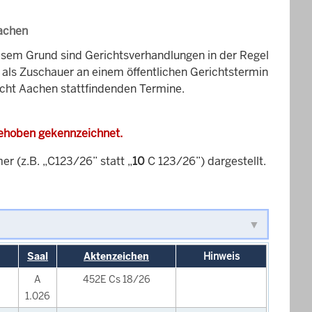
Aachen
esem Grund sind Gerichtsverhandlungen in der Regel
it als Zuschauer an einem öffentlichen Gerichtstermin
icht Aachen stattfindenden Termine.
gehoben gekennzeichnet.
 (z.B. „C123/26” statt „
10
C 123/26”) dargestellt.
Saal
Aktenzeichen
Hinweis
A
452E Cs 18/26
1.026