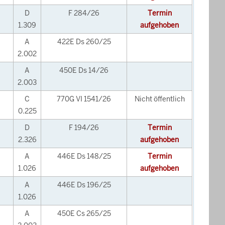
D
F 284/26
Termin
1.309
aufgehoben
A
422E Ds 260/25
2.002
A
450E Ds 14/26
2.003
C
770G VI 1541/26
Nicht öffentlich
0.225
D
F 194/26
Termin
2.326
aufgehoben
A
446E Ds 148/25
Termin
1.026
aufgehoben
A
446E Ds 196/25
1.026
A
450E Cs 265/25