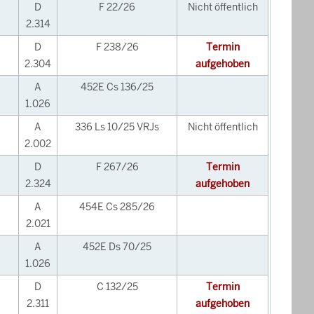
D
F 22/26
Nicht öffentlich
2.314
D
F 238/26
Termin
2.304
aufgehoben
A
452E Cs 136/25
1.026
A
336 Ls 10/25 VRJs
Nicht öffentlich
2.002
D
F 267/26
Termin
2.324
aufgehoben
A
454E Cs 285/26
2.021
A
452E Ds 70/25
1.026
D
C 132/25
Termin
2.311
aufgehoben