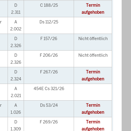
D
C 188/25
Termin
2.311
aufgehoben
r
A
Ds 112/25
2.002
D
F 157/26
Nicht öffentlich
2.326
D
F 206/26
Nicht öffentlich
2.326
D
F 267/26
Termin
2.324
aufgehoben
A
454E Cs 321/26
2.021
r
A
Ds 53/24
Termin
1.026
aufgehoben
D
F 269/26
Termin
1.309
aufgehoben