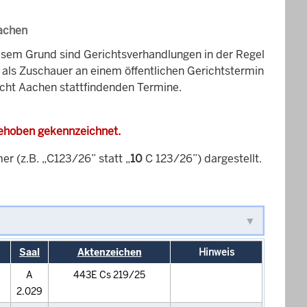
Aachen
esem Grund sind Gerichtsverhandlungen in der Regel
it als Zuschauer an einem öffentlichen Gerichtstermin
icht Aachen stattfindenden Termine.
gehoben gekennzeichnet.
 (z.B. „C123/26” statt „
10
C 123/26”) dargestellt.
Saal
Aktenzeichen
Hinweis
A
443E Cs 219/25
2.029