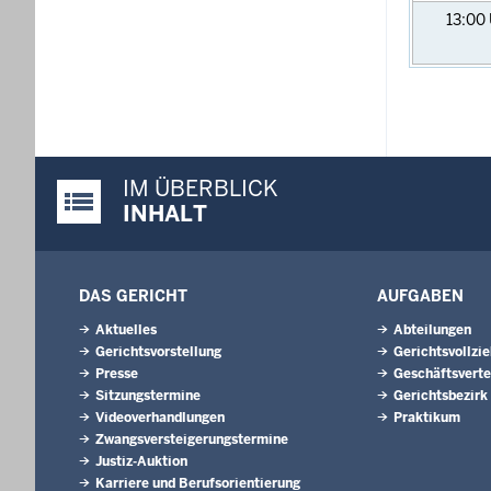
13:00
IM ÜBERBLICK
Justiz-Portal im Überblick:
INHALT
DAS GERICHT
AUFGABEN
Aktuelles
Abteilungen
Gerichtsvorstellung
Gerichtsvollzi
Presse
Geschäftsverte
Sitzungstermine
Gerichtsbezirk
Videoverhandlungen
Praktikum
Zwangsversteigerungs­termine
Justiz-Auktion
Karriere und Berufsorientierung