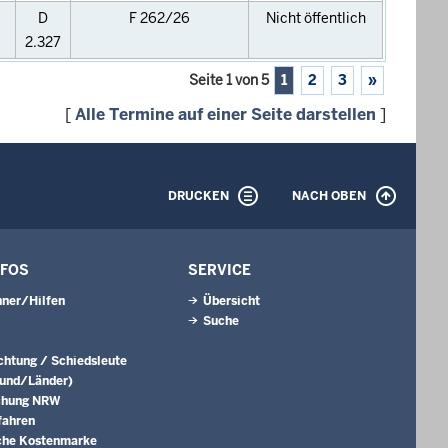
D
F 262/26
Nicht öffentlich
2.327
Seite 1 von 5
1
2
3
»
[
Alle Termine auf einer Seite darstellen
]
DRUCKEN
NACH OBEN
NFOS
SERVICE
ner/Hilfen
Übersicht
Suche
ichtung / Schiedsleute
Bund/Länder)
chung NRW
fahren
che Kostenmarke