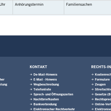
Uhr
Anhörungstermin
Familiensachen
KONTAKT
RECHTS-I
De-Mail-Hinweis
Kostenrech
eher
E-Mail - Hinweis
Formulare
ilung
Wegbeschreibung
Zeugen
Telefonliste
Streitschl
Sprech- und Öffnungszeiten
Gesetze (
Nachtbriefkasten
Rechtspre
Bankverbindung
Online-Ver
Elektronischer Rechtverkehr
Elektronis