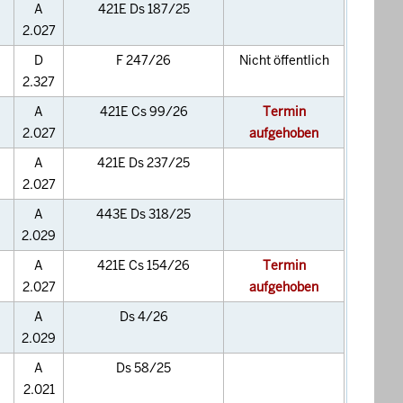
A
421E Ds 187/25
2.027
D
F 247/26
Nicht öffentlich
2.327
A
421E Cs 99/26
Termin
2.027
aufgehoben
A
421E Ds 237/25
2.027
A
443E Ds 318/25
2.029
A
421E Cs 154/26
Termin
2.027
aufgehoben
A
Ds 4/26
2.029
A
Ds 58/25
2.021