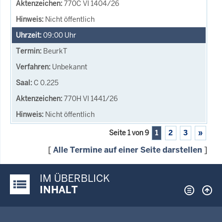
770C VI 1404/26
Nicht öffentlich
09:00
Uhr
BeurkT
Unbekannt
C 0.225
770H VI 1441/26
Nicht öffentlich
Seite 1 von 9
1
2
3
»
[
Alle Termine auf einer Seite darstellen
]
IM ÜBERBLICK
Justiz-Portal im Überblick:
INHALT