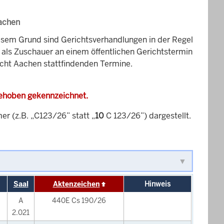
Aachen
esem Grund sind Gerichtsverhandlungen in der Regel
it als Zuschauer an einem öffentlichen Gerichtstermin
icht Aachen stattfindenden Termine.
gehoben gekennzeichnet.
 (z.B. „C123/26” statt „
10
C 123/26”) dargestellt.
Saal
Aktenzeichen
Hinweis
A
440E Cs 190/26
2.021