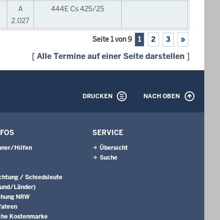
A
444E Cs 425/25
2.027
Seite 1 von 9
1
2
3
»
[
Alle Termine auf einer Seite darstellen
]
DRUCKEN
NACH OBEN
NFOS
SERVICE
ner/Hilfen
Übersicht
Suche
ichtung / Schiedsleute
Bund/Länder)
chung NRW
fahren
che Kostenmarke