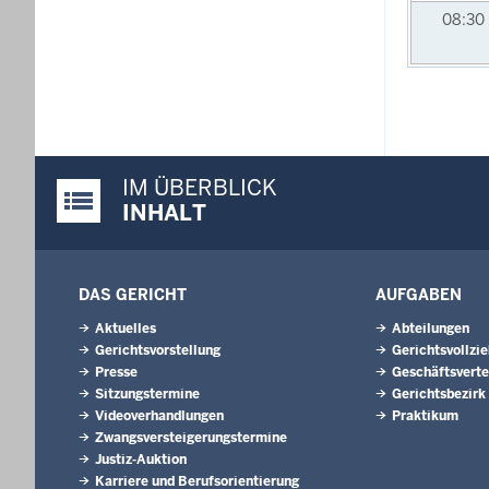
08:30
IM ÜBERBLICK
Justiz-Portal im Überblick:
INHALT
DAS GERICHT
AUFGABEN
Aktuelles
Abteilungen
Gerichtsvorstellung
Gerichtsvollzi
Presse
Geschäftsverte
Sitzungstermine
Gerichtsbezirk
Videoverhandlungen
Praktikum
Zwangsversteigerungs­termine
Justiz-Auktion
Karriere und Berufsorientierung