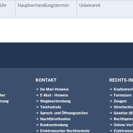
Uhr
Hauptverhandlungstermin
Unbekannt
KONTAKT
RECHTS-I
De-Mail-Hinweis
Kostenrech
eher
E-Mail - Hinweis
Formulare
ilung
Wegbeschreibung
Zeugen
Telefonliste
Streitschl
Sprech- und Öffnungszeiten
Gesetze (
Nachtbriefkasten
Rechtspre
Bankverbindung
Online-Ver
Elektronischer Rechtverkehr
Elektronis