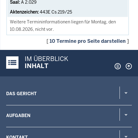
A 2.029
443E Cs 219/25
Weitere Termininformationen liegen für Montag, den
10.08.2026, nicht vor.
[
10 Termine pro Seite darstellen
]
IM ÜBERBLICK
Justiz-Portal im Überblick:
INHALT
DAS GERICHT
AUFGABEN
KONTAKT